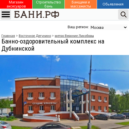
Магазин
Строительство
Банщики и
Обьявления
аксесуаров
бань
массажисты
Ваш регион:
Главная
>
Восточное Дегунино
>
метро Верхние Лихоборы
Банно-оздоровительный комплекс на
Дубнинской