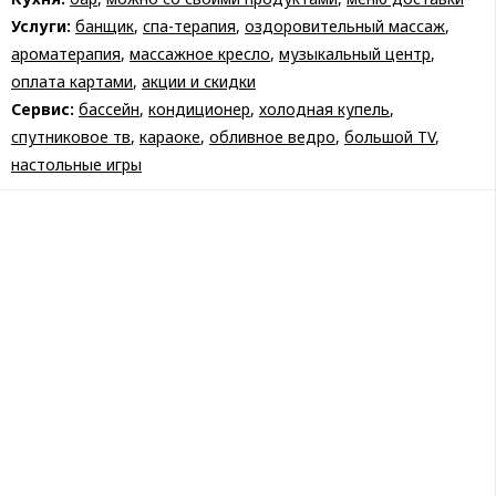
Услуги:
банщик
,
спа-терапия
,
оздоровительный массаж
,
ароматерапия
,
массажное кресло
,
музыкальный центр
,
оплата картами
,
акции и скидки
Сервис:
бассейн
,
кондиционер
,
холодная купель
,
спутниковое тв
,
караоке
,
обливное ведро
,
большой TV
,
настольные игры