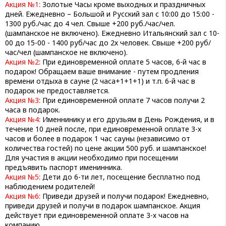
Акция №1:
Золотые Часы кроме выходных и праздничных
дней. Ежедневно – Большой и Русский зал с 10:00 до 15:00 -
1300 руб./час до 4 чел. Свыше +200 руб./час/чел.
(шампанское не включено). Ежедневно Итальянский зал с 10-
00 до 15-00 - 1400 руб/час до 2х человек. Свыше +200 руб/
час/чел (шампанское не включено).
Акция №2:
При единовременной оплате 5 часов, 6-й час в
подарок! Обращаем ваше внимание - путем продления
времени отдыха в сауне (2 часа+1+1+1) и т.п. 6-й час в
подарок не предоставляется.
Акция №3:
При единовременной оплате 7 часов получи 2
часа в подарок.
Акция №4:
Именнинику и его друзьям в День Рождения, и в
течение 10 дней после, при единовременной оплате 3-х
часов и более в подарок 1 час сауны (независимо от
количества гостей) по цене акции 500 руб. и шампанское!
Для участия в акции необходимо при посещении
предъявить паспорт именинника.
Акция №5:
Дети до 6-ти лет, посещение бесплатно под
наблюдением родителей!
Акция №6:
Приведи друзей и получи подарок! Ежедневно,
приведи друзей и получи в подарок шампанское. Акция
действует при единовременной оплате 3-х часов на
компанию.