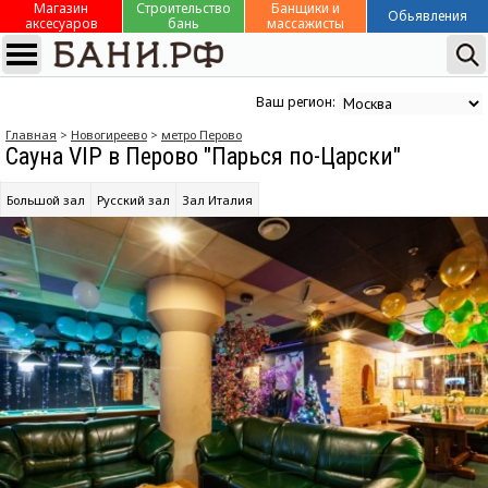
Магазин
Строительство
Банщики и
Обьявления
аксесуаров
бань
массажисты
Ваш регион:
Главная
>
Новогиреево
>
метро Перово
Сауна VIP в Перово "Парься по-Царски"
Большой зал
Русский зал
Зал Италия