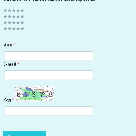
Имя
*
E-mail
*
Код
*