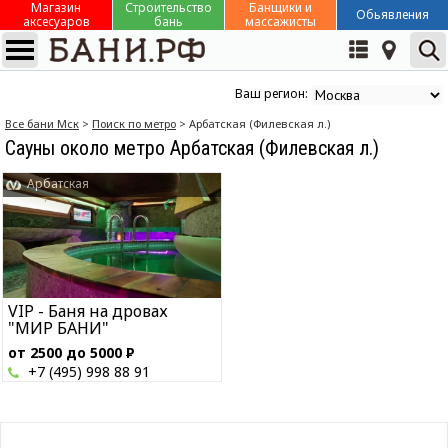
Магазин
Строительство
Банщики и
Обьявления
аксесуаров
бань
массажисты
Ваш регион:
Все бани Мск
>
Поиск по метро
> Арбатская (Филевская л.)
Сауны около метро Арбатская (Филевская л.)
Арбатская
VIP - Баня на дровах
"МИР БАНИ"
от 2500 до 5000
Р
+7 (495) 998 88 91