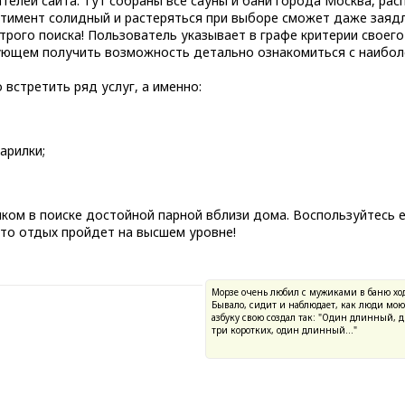
ателей сайта. Тут собраны все сауны и бани города Москва, ра
ртимент солидный и растеряться при выборе сможет даже заяд
строго поиска! Пользователь указывает в графе критерии своег
дующем получить возможность детально ознакомиться с наибо
 встретить ряд услуг, а именно:
арилки;
ком в поиске достойной парной вблизи дома. Воспользуйтесь 
то отдых пройдет на высшем уровне!
Морзе очень любил с мужиками в баню хо
Бывало, сидит и наблюдает, как люди мою
азбуку свою создал так: "Один длинный, д
три коротких, один длинный…"