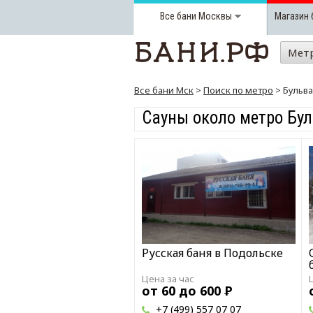
Все бани
Москвы
Магазин 
Мет
Все бани Мск
>
Поиск по метро
> Бульв
Сауны около метро Бу
Русская баня в Подольске
Цена за час
от 60 до 600
Р
+7 (499) 557 07 07