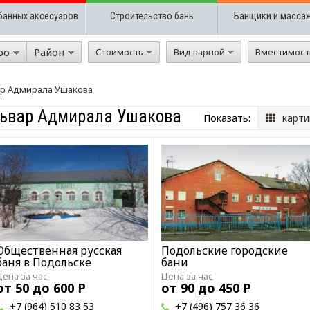
банных аксесуаров
Строительство бань
Банщики и масса
ро
Район
Стоимость
Вид парной
Вместимос
ар Адмирала Ушакова
львар Адмирала Ушакова
Показать:
карти
Общественная русская
Подольские городские
баня в Подольске
бани
Цена за час
Цена за час
от 50 до 600
Р
от 90 до 450
Р
+7 (964) 510 83 53
+7 (496) 757 36 36