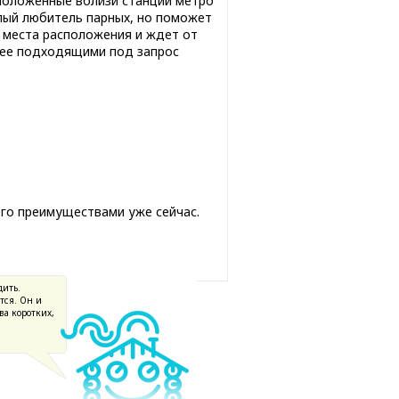
сположенные вблизи станции метро
лый любитель парных, но поможет
о места расположения и ждет от
лее подходящими под запрос
его преимуществами уже сейчас.
дить.
тся. Он и
ва коротких,