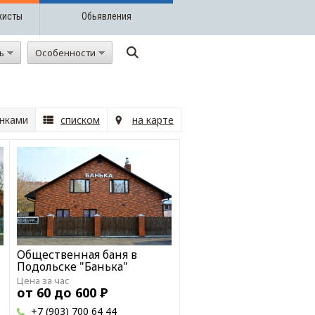
жисты
Обьявления
ть
Особенности
нками
списком
на карте
Общественная баня в
Подольске "Банька"
Цена за час
от 60 до 600
Р
+7 (903) 700 64 44