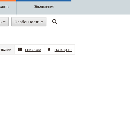
жисты
Обьявления
ть
Особенности
нками
списком
на карте