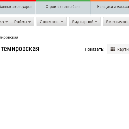
банных аксесуаров
Строительство бань
Банщики и масса
ро
Район
Стоимость
Вид парной
Вместимос
мировская
нтемировская
Показать:
карти