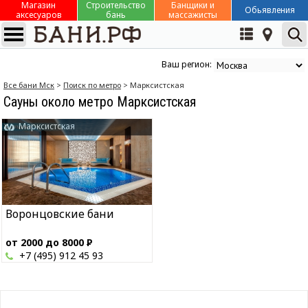
Магазин
Строительство
Банщики и
Обьявления
аксесуаров
бань
массажисты
Ваш регион:
Все бани Мск
>
Поиск по метро
> Марксистская
Сауны около метро Марксистская
Марксистская
Воронцовские бани
от 2000 до 8000
Р
+7 (495) 912 45 93