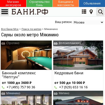
Магазин
Строительство
Банщики и
Обьявления
аксесуаров
бань
массажисты
Ваш регион:
Все бани Мск
>
Поиск по метро
> Мякинино
Сауны около метро Мякинино
Строгино
Волоколамская
Банный комплекс
Кедровые бани
"Нептун"
от 1000 до 3600
Р
от 500 до 10 000
Р
+7 (495) 757 90 36
+7 (929) 653 16 16
Мякинино
Митино