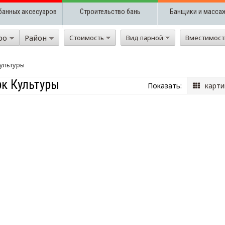
банных аксесуаров
Строительство бань
Банщики и масса
ро
Район
Стоимость
Вид парной
Вместимос
ультуры
рк Культуры
Показать:
карти