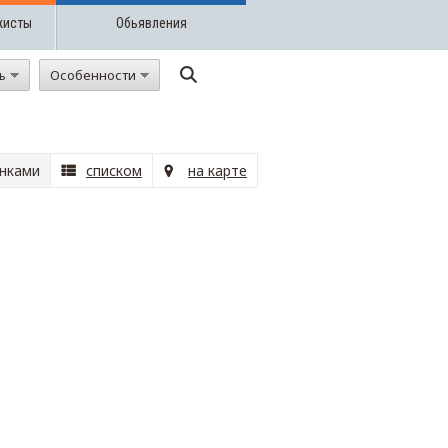
жисты
Обьявления
ть
Особенности
нками
списком
на карте