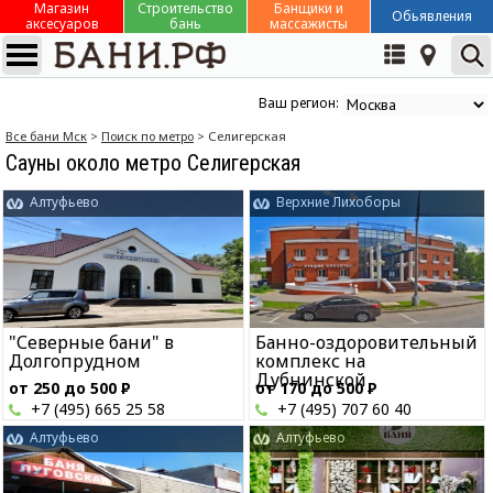
Магазин
Строительство
Банщики и
Обьявления
аксесуаров
бань
массажисты
Ваш регион:
Все бани Мск
>
Поиск по метро
> Селигерская
Сауны около метро Селигерская
Алтуфьево
Верхние Лихоборы
"Северные бани" в
Банно-оздоровительный
Долгопрудном
комплекс на
Дубнинской
от 250 до 500
Р
от 170 до 500
Р
+7 (495) 665 25 58
+7 (495) 707 60 40
Алтуфьево
Алтуфьево