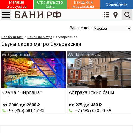
Магазин
Строительство
Банщики и
Обьявления
аксесуаров
бань
массажисты
Ваш регион:
Все бани Мск
>
Поиск по метро
> Сухаревская
Сауны около метро Сухаревская
Сухаревская
Проспект Мира
Сауна "Нирвана"
Астраханские бани
от 2000 до 2600
Р
от 225 до 450
Р
+7 (495) 681 17 43
+7 (495) 680 43 29