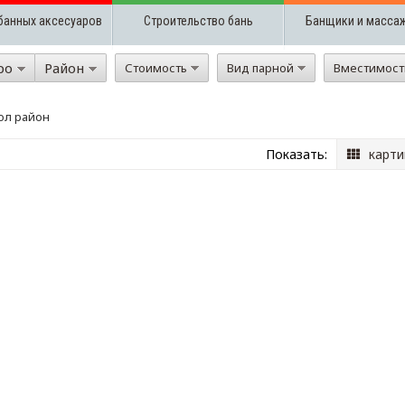
банных аксесуаров
Строительство бань
Банщики и масса
ро
Район
Стоимость
Вид парной
Вместимос
ол район
Показать:
карти