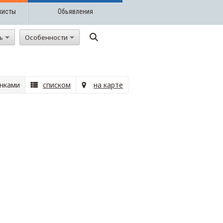
жисты
Обьявления
ть
Особенности
нками
списком
на карте