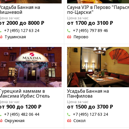
Усадьба Банная на
Сауна VIP в Перово "Парьс
Вишневой
по-Царски"
Цена за час
Цена за час
от 2000 до 8000
Р
от 1700 до 3100
Р
+7 (495) 127 63 24
+7 (495) 797 89 46
Тушинская
Перово
Турецкий хаммам в
Усадьба Банная на
Максима Ирбис Отель
Панфилова
Цена за час
Цена за час
от 900 до 1200
Р
от 1500 до 3700
Р
+7 (495) 482 06 44
+7 (495) 127 63 24
Окружная
Сокол