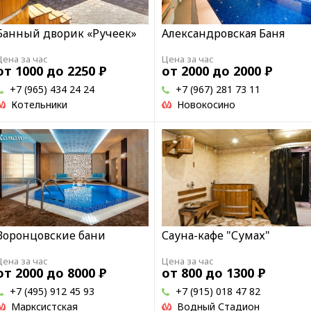
Банный дворик «Ручеек»
Александровская Баня
Цена за час
Цена за час
от 1000 до 2250
Р
от 2000 до 2000
Р
+7 (965) 434 24 24
+7 (967) 281 73 11
Котельники
Новокосино
Воронцовские бани
Сауна-кафе "Сумах"
Цена за час
Цена за час
от 2000 до 8000
Р
от 800 до 1300
Р
+7 (495) 912 45 93
+7 (915) 018 47 82
Марксистская
Водный Стадион