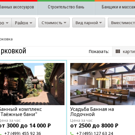
банных аксесуаров
Строительство бань
Банщики и масса
ро
Район
Стоимость
Вид парной
Вместимос
рковка
арковкой
Показать:
карти
Банный комплекс
Усадьба Банная на
"Таёжные бани"
Лодочной
Цена за час
Цена за час
от 3000 до 14 000
Р
от 2500 до 8000
Р
+7 (499) 455 92 36
+7 (495) 127 63 24