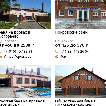
Баня на дровах в
Покровские бани
Остафьево
Цена за час
Цена за час
от 450 до 2500
Р
от 125 до 570
Р
+7 (916) 157 98 98
+7 (499) 148 26 04
Улица Горчакова
Фили
Русская баня на дровах в
Общественная баня в
Аксиньино
Подольске "Банька"