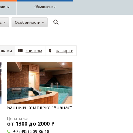
жисты
Обьявления
ть
Особенности
нками
списком
на карте
Банный комплекс "Ананас"
Цена за час
от 1300 до 2000
Р
+7 (495) 509 86 18