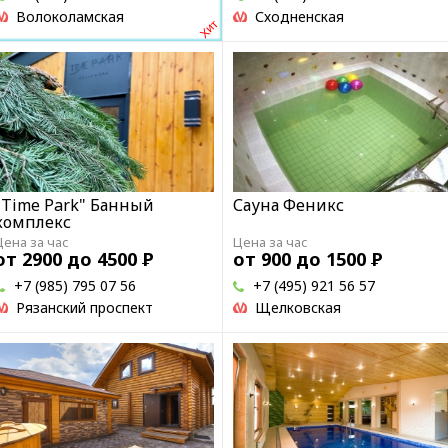
Волоколамская
Сходненская
"Time Park" Банный
Сауна Феникс
комплекс
Цена за час
Цена за час
от 2900 до 4500
Р
от 900 до 1500
Р
+7 (985) 795 07 56
+7 (495) 921 56 57
Рязанский проспект
Щелковская