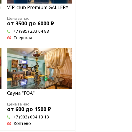
я
VIP-club Premium GALLERY
Цена за час
от 3500 до 6000
Р
+7 (985) 233 04 88
Тверская
Сауна "ГОА"
Цена за час
от 600 до 1500
Р
+7 (903) 004 13 13
Коптево